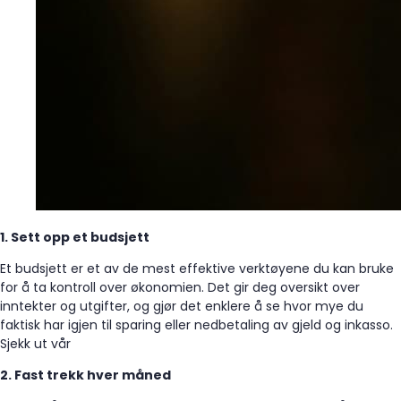
1. Sett opp et budsjett
Et budsjett er et av de mest effektive verktøyene du kan bruke
for å ta kontroll over økonomien. Det gir deg oversikt over
inntekter og utgifter, og gjør det enklere å se hvor mye du
faktisk har igjen til sparing eller nedbetaling av gjeld og inkasso.
Sjekk ut vår
2. Fast trekk hver måned