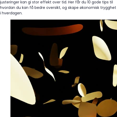
justeringer kan gi stor effekt over tid. Her får du 10 gode tips til
hvordan du kan få bedre oversikt, og skape økonomisk trygghet
i hverdagen.