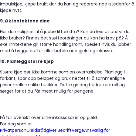
impulskjøp, kjøpe brukt der du kan og reparere noe istedenfor å
kjøpe nytt.
9. Øk inntektene dine
Har du mulighet til å jobbe litt ekstra? Kan du leie ut utstyr du
ikke bruker? Finnes det støtteordninger du kan ha krav på? Å
øke inntektene gir større handlingsrom, spesielt hvis du jobber
med å bygge buffer eller betale ned gjeld og inkasso.
10. Planlegg større kjøp
Større kjøp bør ikke komme som en overraskelse. Planlegg i
forkant, spar opp beløpet og bruk nettet til å sammenligne
priser mellom ulike butikker. Dette gir deg bedre kontroll og
sørger for at du får mest mulig for pengene.
Få full oversikt over dine inkassosaker og gjeld.
For deg som er
Privatperson
Gjeldsrådgiver
Bedrift
Verge
Ansvarlig for