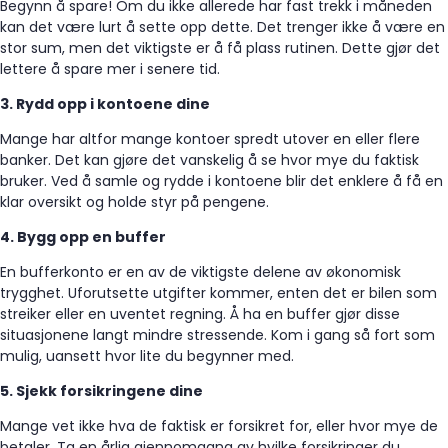
Begynn å spare! Om du ikke allerede har fast trekk i måneden
kan det være lurt å sette opp dette. Det trenger ikke å være en
stor sum, men det viktigste er å få plass rutinen. Dette gjør det
lettere å spare mer i senere tid.
3. Rydd opp i kontoene dine
Mange har altfor mange kontoer spredt utover en eller flere
banker. Det kan gjøre det vanskelig å se hvor mye du faktisk
bruker. Ved å samle og rydde i kontoene blir det enklere å få en
klar oversikt og holde styr på pengene.
4. Bygg opp en buffer
En bufferkonto er en av de viktigste delene av økonomisk
trygghet. Uforutsette utgifter kommer, enten det er bilen som
streiker eller en uventet regning. Å ha en buffer gjør disse
situasjonene langt mindre stressende. Kom i gang så fort som
mulig, uansett hvor lite du begynner med.
5. Sjekk forsikringene dine
Mange vet ikke hva de faktisk er forsikret for, eller hvor mye de
betaler. Ta en årlig gjennomgang av hvilke forsikringer du