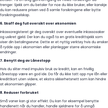
trenger. Sjekk om du betaler for noe du ikke bruker, eller kanskje
du kan redusere prisen ved å samle forsikringene eller bytte
forsikringsselskap.
6. Skaff deg full oversikt over økonomien
Inkassoregisteret gir deg oversikt over eventuelle inkassosaker
og usikret gjeld. Der kan du også ta en gratis kredittsjekk som
viser din betalingsevne. Dette er et nyttig verktøy hvis du ønsker
å rydde opp i økonomien eller planlegger større økonomiske
endringer.
7. Benytt deg av Lånestopp
Hvis du sliter med impulsiv bruk av kreditt, kan en frivillig
Lånestopp være en god ide. Da får du ikke tatt opp nye lån eller
kredittkort uten videre, et ekstra sikkerhetsnett som kan hindre
at økonomien glipper.
8. Reduser forbruket
Små vaner kan gi stor effekt. Du kan for eksempel benytte
handlenett når du handler, handle sjeldnere for å unngå